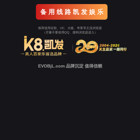
公司介绍
业内荣誉
愿景和价值观
U钱包国际(中国)国际是领先的以技术驱动的整体人才解决方案服
务商，于2017年6月正式在深交所上市，成为国内首家登陆A股的
人力资源服务企业（300662.SZ）。公司现在在全球12个国家拥
有170余家分支组织，近2,500名自有员工，形成欧洲、北美、南
美、东亚、东南亚、非洲全域服务网络。顺利获得“技术+平台+服
务”的一体化模式，为企业给予一站式人才供应链解决方案，助力
企业赢得数智化转型、全球化竞争与敏捷性组织打造，重塑面向