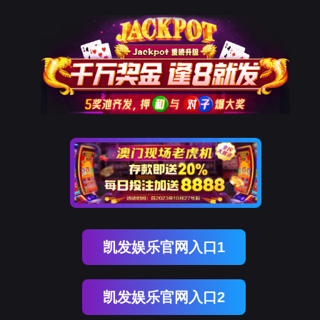
U钱包国际(中国)
公司介绍