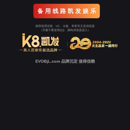
备 用 线 路 凯 发 娱 乐
推荐使用谷歌、UC、火狐、夸客等主流浏览器
（尽量不要使用QQ、搜狗浏览器进入）
EVOBjL.com 品牌沉淀 值得信赖