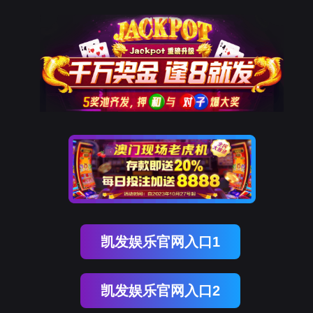
凯发娱乐官网入口1
凯发娱乐官网入口2